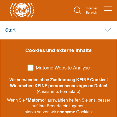
Interner
Bereich
Start
Programm
Cookies und externe Inhalte
Dienstag, 22.08.
Matomo Website Analyse
ab 15:00
Anreise, Check-In am Ozeaneum, Zimmer
beziehen
Wir verwenden ohne Zustimmung KEINE Cookies!
Wir erheben KEINE personenenbezogenen Daten!
18:30
Abendessen
(Ausnahme: Formulare)
20:00
Eröffnungsveranstaltung
"Matomo"
Wenn Sie
auswählen helfen Sie uns, besser
auf Ihre Bedarfe einzugehen,
Begrüßung durch Landesbischöfin Kristina
anonyme
hierzu setzen wir
Cookies: