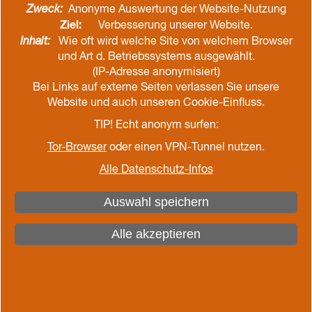
Kühnbaum-Schmidt
Zweck:
Anonyme Auswertung der Website-Nutzung
Ziel:
Input durch Prof. Dirk Notz, Uni Hamburg
Verbesserung unserer Website.
Inhalt:
Wie oft wird welche Site von welchem Browser
22:00
Abendandacht im Saal der Ozeanriesen
und Art d. Betriebssystems ausgewählt.
(IP-Adresse anonymisiert)
Bei Links auf externe Seiten verlassen Sie unsere
Andachtsteam mit Landesbischöfin Kristina
Website und auch unseren Cookie-Einfluss.
Kühnbaum-Schmidt
TIP! Echt anonym surfen:
22:30
Nacht-Café
Tor-Browser
oder einen VPN-Tunnel nutzen.
Snacks, Getränke, Chillen, Musik
Alle Datenschutz-Infos
Auswahl speichern
Alle akzeptieren
Mittwoch, 23.08.
08:00
Frühstück
09:15
Start im Konferenzsaal - Eröffnungsvorträge