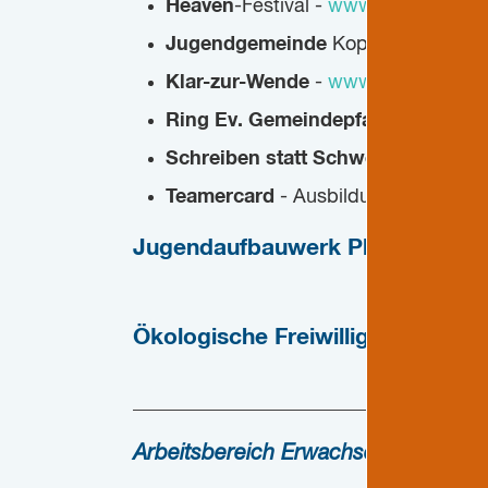
Heaven
-Festival -
www.heaven-festi
Jugendgemeinde
Koppelsberg -
ww
Klar-zur-Wende
-
www.klar-zur-wen
Ring Ev. Gemeindepfadfinder
-
ww
Schreiben statt Schweigen
- Chatb
Teamercard
- Ausbildung f. Jugend
Jugendaufbauwerk Plön Koppels
Ökologische Freiwilligendienste
____________________________________
Arbeitsbereich Erwachsene