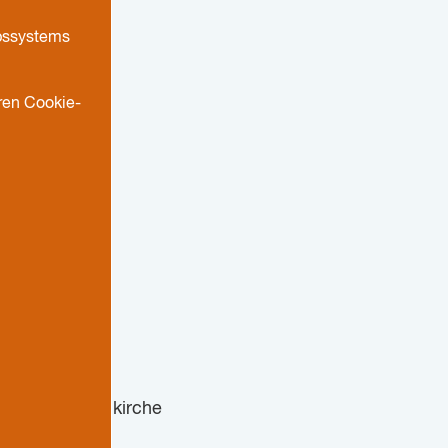
ebssystems
ren Cookie-
swerk der Nordkirche