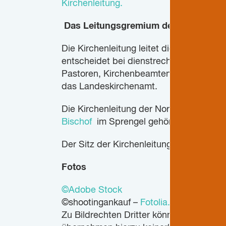
Kirchenleitung.
Das Leitungsgremium der Nordkirch
Die Kirchenleitung leitet die Nordkirc
entscheidet bei dienstrechtlichen Ange
Pastoren, Kirchenbeamten und leitenden 
das Landeskirchenamt.
Die Kirchenleitung der Nordkirche wurd
Bischof
im Sprengel gehören kraft Ihres
Der Sitz der Kirchenleitung ist in Schwer
Fotos
©Adobe Stock
©shootingankauf –
Fotolia.com
Zu Bildrechten Dritter können wir keine