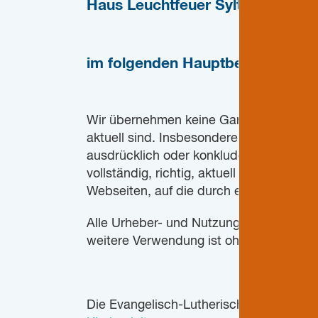
Haus Leuchtfeuer Sylt
- Gruppen
im folgenden
Hauptbereich Gene
Wir übernehmen keine Garantie dafür, das
aktuell sind. Insbesondere übernimmt d
ausdrücklich oder konkludent als fremde
vollständig, richtig, aktuell und rechtmä
Webseiten, auf die durch einen Link ver
Alle Urheber- und Nutzungsrechte an Te
weitere Verwendung ist ohne ausdrückl
Die Evangelisch-Lutherische Kirche in N