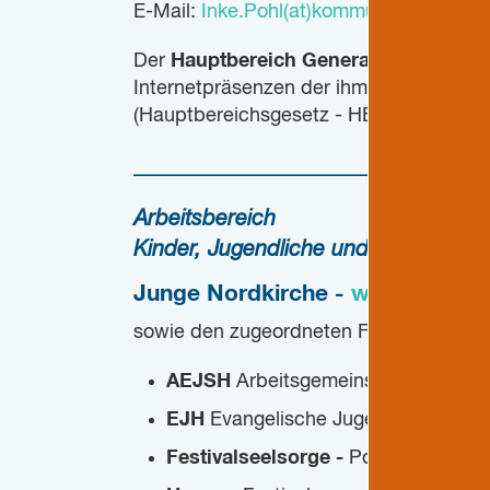
E-Mail:
Inke.Pohl(at)kommunikation.nord
Der
Hauptbereich Generationen und G
Internetpräsenzen der ihm angegliedert
(Hauptbereichsgesetz - HBG v. 03. Nov.
________________________________
Arbeitsbereich
Kinder, Jugendliche und junge Erwa
Junge Nordkirche
-
www.junge-n
sowie den zugeordneten Fachstellen, Pro
AEJSH
Arbeitsgemeinschaft der eva
EJH
Evangelische Jugend Hamburg
Festivalseelsorge -
Portal für Netzw