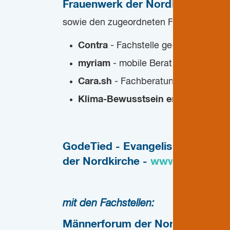
Frauenwerk der Nordkirche -
ww
sowie den zugeordneten Fachstellen, Pro
Contra
- Fachstelle gegen Frauenha
myriam
- mobile Beratungsstelle für
Cara.sh
- Fachberatungsstelle für Pr
Klima-Bewusstsein erden
- Initiati
GodeTied -
Evangelisches Kurze
der Nordkirche -
www.godetied
mit den Fachstellen:
Männerforum der Nordkirche -
w