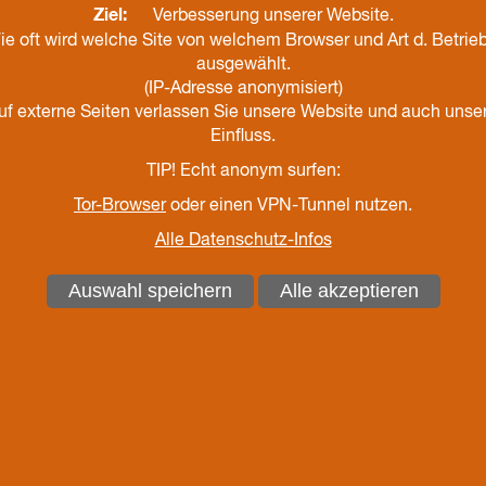
Ziel:
Verbesserung unserer Website.
ie oft wird welche Site von welchem Browser und Art d. Betri
ausgewählt.
(IP-Adresse anonymisiert)
auf externe Seiten verlassen Sie unsere Website und auch unse
Einfluss.
TIP! Echt anonym surfen:
Tor-Browser
oder einen VPN-Tunnel nutzen.
enerationen und Geschlechter (V.i.S.d.P.)
Alle Datenschutz-Infos
 inhaltlich verantwortlich:
Auswahl speichern
Alle akzeptieren
uptbereich Generationen und Geschlechter, Datenschutz
de
bereich Generationen und Geschlechter, Kommunikation