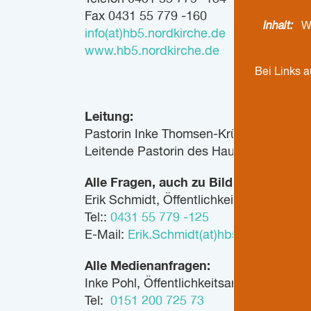
Fax 0431 55 779 -160
Inhalt:
W
info(at)hb5.nordkirche.de
www.hb5.nordkirche.de
Bei Links 
Leitung:
Pastorin Inke Thomsen-Krüger
Leitende Pastorin des Hauptbereiches G
Alle Fragen, auch zu Bildrechten sowie
Erik Schmidt, Öffentlichkeitsarbeit Ha
Tel::
0431 55 779 -125
E-Mail:
Erik.Schmidt(at)hb5.nordkirche.
Alle Medienanfragen:
Inke Pohl, Öffentlichkeitsarbeit Haupt
Tel:
0151 200 725 73