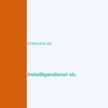
eug -
www.teamercard.de
.eu
o-bundesfreiwilligendienst-sh.
___