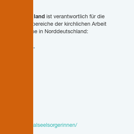
n Norddeutschland
ist verantwortlich für die
r die Hauptbereiche der kirchlichen Arbeit
erischen Kirche in Norddeutschland:
____________
de
.de/fuer-festivalseelsorgerinnen/