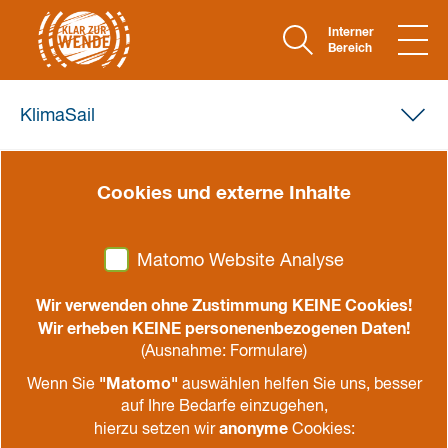
Interner
Bereich
KlimaSail
16. September 2024
Cookies und externe Inhalte
Wochenendtörn: Pfadfinder zur
See
Matomo Website Analyse
KlimaSail Wochenendtörn 13-15.09.2024
Wir verwenden ohne Zustimmung KEINE Cookies!
Wir erheben KEINE personenenbezogenen Daten!
teilen
drucken
(Ausnahme: Formulare)
"Matomo"
Wenn Sie
auswählen helfen Sie uns, besser
Freitagmittag, der 13.09.2024. Nach einem halben
auf Ihre Bedarfe einzugehen,
Jahr trafen wir – 26 Pfadfinder:innen, davon 17 aus
anonyme
hierzu setzen wir
Cookies: