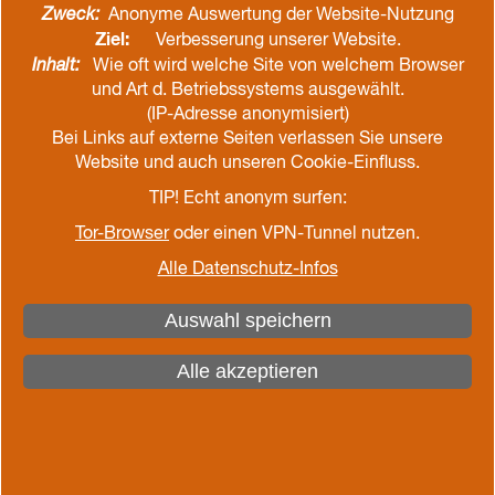
Reihen des REGP, 3 vom DPSG und VCP sowie 6
Zweck:
Anonyme Auswertung der Website-Nutzung
Pfadfinder aus Norwegen - wieder aufeinander. Wir
Ziel:
Verbesserung unserer Website.
hatten uns während einer einwöchigen Fortbildung
Inhalt:
Wie oft wird welche Site von welchem Browser
zum Thema „Erlebnispädagogik“ in Norwegen
und Art d. Betriebssystems ausgewählt.
kennengelernt und freuten uns nun auf den
(IP-Adresse anonymisiert)
KlimaSail-Wochenendtörn auf der Ryvar, auf dem
Bei Links auf externe Seiten verlassen Sie unsere
Website und auch unseren Cookie-Einfluss.
wir nicht nur neues lernen, sondern auch eigene
Impulse für die Arbeit in unseren Stämmen und
TIP! Echt anonym surfen:
Gemeinden mitnehmen würden.
Tor-Browser
oder einen VPN-Tunnel nutzen.
Alle Datenschutz-Infos
Los ging es im Museumshafen von Flensburg, von
dem aus wir zum 2 Stunden entfernten Hafen
Auswahl speichern
Marina Minde segelten. Nach einer kurzen
Sicherheitseinweisung durch die vierköpfige Crew
Alle akzeptieren
hatten wir dabei die Möglichkeit, tatkräftig beim
Segelsetzen, Trimmen, Zusammenlegen der Taue
und – angekommen im Hafen – Einholen der Segel
behilflich zu sein. Abends gab es dann vegane
Nudel Bolognese, bevor uns Christoph Bauch von