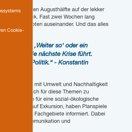
s in der zweiten Augusthälfte auf der lekker
ebssystems
nd wieder zurück. Fast zwei Wochen lang
maschutzkonzepten auseinander. Und das alles
ren Cookie-
arf es kein ‚Weiter so‘ oder ein
 tiefer in die nächste Krise führt.
n aus der Politik.“ - Konstantin
ichtungen, die mit Umwelt und Nachhaltigkeit
ge Menschen auch für diese Themen zu
 und Ansätze für eine sozial-ökologische
enen Städten auf Exkursion, haben Planspiele
g über unsere Fachgebiete informiert. Dabei
n, um Klimakommunikation und