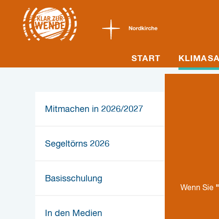
START
KLIMASA
Mitmachen in 2026/2027
Segeltörns 2026
Basisschulung
"
Wenn Sie
In den Medien