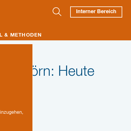
Interner Bereich
L & METHODEN
ningstörn: Heute
ken...
einzugehen,