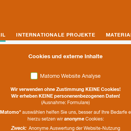
IL
INTERNATIONALE PROJEKTE
MATERIA
Cookies und externe Inhalte
21. August 2020
KlimaSail - Team-Trai
Matomo Website Analyse
schon an morgen den
Wir verwenden ohne Zustimmung KEINE Cookies!
Wir erheben KEINE personenenbezogenen Daten!
(Ausnahme: Formulare)
Jantje, 16.08. - 28.08.2020
Matomo"
auswählen helfen Sie uns, besser auf Ihre Bedarfe 
anonyme
hierzu setzen wir
Cookies:
teilen
drucken
Zweck:
Anonyme Auswertung der Website-Nutzung