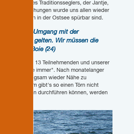
n Bord unseres Traditionsseglers, der Jantje,
ischen Untersuchungen wurde uns allen wieder
ls auch schon in der Ostsee spürbar sind.
vernünftigen Umgang mit der
e Klimakrise gelten. Wir müssen die
." - Jesse Boie (24)
htigen Zeit: Mit 13 Teilnehmenden und unserer
 doch fast "wie immer". Nach monatelanger
lle Zeit, um langsam wieder Nähe zu
n. Außerdem gibt's so einen Törn nicht
s normale Saison durchführen können, werden