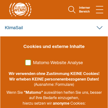
Interner
Bereich
KlimaSail
21. November 2022
Cookies und externe Inhalte
Dankeschön beim
KlimaTeamer*innen-
Matomo Website Analyse
Winterwochenende
Wir verwenden ohne Zustimmung KEINE Cookies!
Lütjensee, 11.-13.11.2022
Wir erheben KEINE personenenbezogenen Daten!
(Ausnahme: Formulare)
teilen
drucken
"Matomo"
Wenn Sie
auswählen helfen Sie uns, besser
auf Ihre Bedarfe einzugehen,
anonyme
hierzu setzen wir
Cookies: