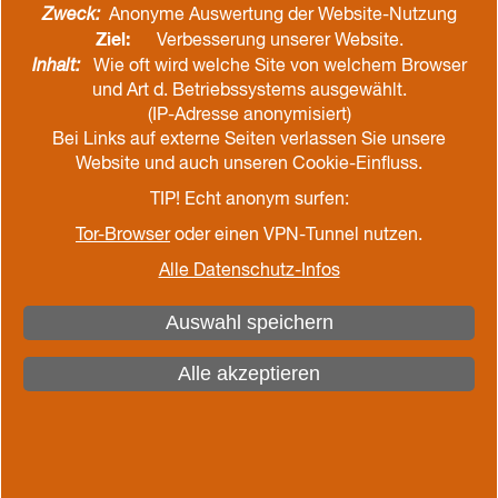
Zweck:
Anonyme Auswertung der Website-Nutzung
Ziel:
Verbesserung unserer Website.
Inhalt:
Wie oft wird welche Site von welchem Browser
und Art d. Betriebssystems ausgewählt.
(IP-Adresse anonymisiert)
Bei Links auf externe Seiten verlassen Sie unsere
Website und auch unseren Cookie-Einfluss.
TIP! Echt anonym surfen:
Junge Nordkirche
Tor-Browser
oder einen VPN-Tunnel nutzen.
Fast schon eine kleine Tradition ist unser
Alle Datenschutz-Infos
KlimaTeamer*innen-Winterwochenende kurz vor
der Adventszeit. Auch in diesem Jahr haben wir
Auswahl speichern
uns wieder getroffen, um gemeinsam auf das
vergangene Jahr zurückzublicken, Segeltörns und
Alle akzeptieren
Projekte auszuwerten, aber natürlich auch um nach
vorne zu schauen und gemeinsam das nächste
Jahr zu planen. Vom 11.-13.11.22 waren wir dazu
im Jugendgästehaus Lütjensee. Neben Planungen
und Reflektion steht bei diesem Treffen immer auch